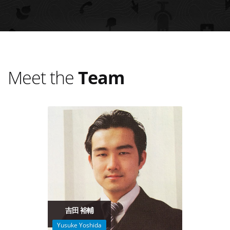
Meet the
Team
吉田 裕輔
Yusuke Yoshida