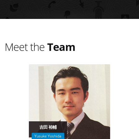
Meet the
Team
吉田 裕輔
Yusuke Yoshida